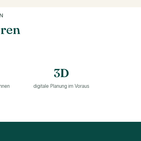
LN
aren
3D
innen
digitale Planung im Voraus