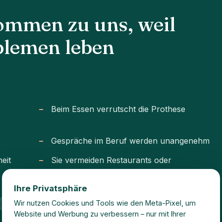
kommen zu uns, weil
oblemen leben
Beim Essen verrutscht die Prothese
Gespräche im Beruf werden unangenehm
eit
Sie vermeiden Restaurants oder
gesellschaftliche Situationen
Ihre Privatsphäre
Wir nutzen Cookies und Tools wie den Meta-Pixel, um
eingeschränkte Lebensqualität
Website und Werbung zu verbessern – nur mit Ihrer