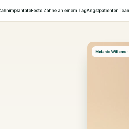
Zahnimplantate
Feste Zähne an einem Tag
Angstpatienten
Tea
Melanie Willems ·