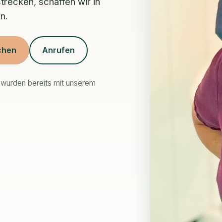
recken, schaffen wir in
n.
chen
Anrufen
wurden bereits mit unserem